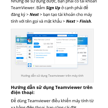
Nhưng để sử dụng được, bạn phải có tài khoản
TeamViewer. Bấm
Sign Up
ở cạnh phải để
đăng ký >
Next
> bạn tạo tài khoản cho máy
tính với tên gọi và mật khẩu >
Next
>
Finish
.
Hướng dẫn sử dụng Teamviewer trên máy tính
Hướng dẫn sử dụng Teamviewer trên
điện thoại:
Để dùng Teamviewer điều khiển máy tính từ
xa bằng điện thoại, bạn cũng cài đặt