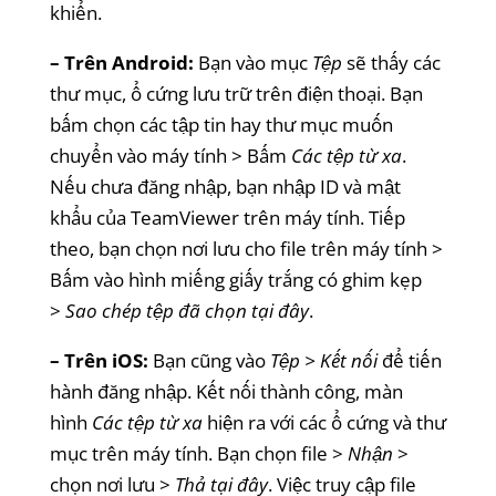
khiển.
– Trên Android:
Bạn vào mục
Tệp
sẽ thấy các
thư mục, ổ cứng lưu trữ trên điện thoại. Bạn
bấm chọn các tập tin hay thư mục muốn
chuyển vào máy tính > Bấm
Các tệp từ xa
.
Nếu chưa đăng nhập, bạn nhập ID và mật
khẩu của TeamViewer trên máy tính. Tiếp
theo, bạn chọn nơi lưu cho file trên máy tính >
Bấm vào hình miếng giấy trắng có ghim kẹp
>
Sao chép tệp đã chọn tại đây
.
– Trên iOS:
Bạn cũng vào
Tệp > Kết nối
để tiến
hành đăng nhập. Kết nối thành công, màn
hình
Các tệp từ xa
hiện ra với các ổ cứng và thư
mục trên máy tính. Bạn chọn file >
Nhận
>
chọn nơi lưu >
Thả tại đây
. Việc truy cập file