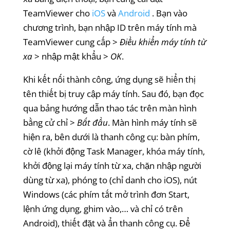
TeamViewer cho
iOS
và
Android
. Bạn vào
chương trình, bạn nhập ID trên máy tính mà
TeamViewer cung cấp >
Điều khiển máy tính từ
xa
> nhập mật khẩu >
OK
.
Khi kết nối thành công, ứng dụng sẽ hiển thị
tên thiết bị truy cập máy tính. Sau đó, bạn đọc
qua bảng hướng dẫn thao tác trên màn hình
bằng cử chỉ >
Bắt đầu
. Màn hình máy tính sẽ
hiện ra, bên dưới là thanh công cụ: bàn phím,
cờ lê (khởi động Task Manager, khóa máy tính,
khởi động lại máy tính từ xa, chặn nhập người
dùng từ xa), phóng to (chỉ danh cho iOS), nút
Windows (các phím tắt mở trình đơn Start,
lệnh ứng dụng, ghim vào,… và chỉ có trên
Android), thiết đặt và ẩn thanh công cụ. Để