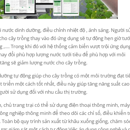
i nước dinh dưỡng, điều chỉnh nhiệt độ , ánh sáng. Người s
 cho cây trồng thay vào đó ứng dụng sẽ tự động hẹn giờ tướ
g ,…. Trong khi đó với hệ thống cảm biến vượt trội ứng dụn
hay đổi phù hợp lượng nước tưới tiêu để phù hợp với môi
 tăng sẽ giảm lượng nước cho cây trồng.
dưỡng tự động giúp cho cây trồng có một môi trường đạt ti
t triển một cách tốt nhất, điều này giúp tăng năng suất cao
ười sử dụng đối với nhu cầu thị trường.
, chủ trang trại có thể sử dụng điện thoại thông minh, má
ông nghiệp thông minh để theo dõi các chỉ số, điều khiển 
. Toàn bộ quy trình sản xuất từ khâu xuống giống, chăm só
 được giám sát một cách tự động.Việc áp dụng công nghệ và 