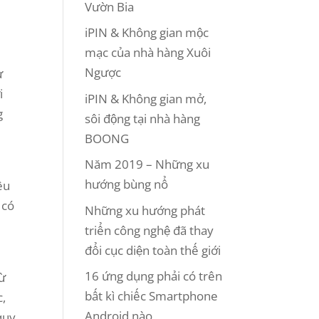
Vườn Bia
iPIN & Không gian mộc
mạc của nhà hàng Xuôi
Ngược
ử
i
iPIN & Không gian mở,
g
sôi động tại nhà hàng
BOONG
Năm 2019 – Những xu
hướng bùng nổ
êu
 có
Những xu hướng phát
triển công nghệ đã thay
đổi cục diện toàn thế giới
y
16 ứng dụng phải có trên
từ
bất kì chiếc Smartphone
c,
Android nào
quy