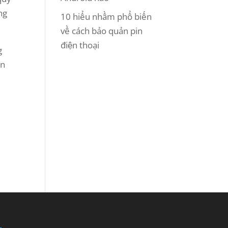
ng
10 hiểu nhầm phổ biến
về cách bảo quản pin
điện thoại
g
ển