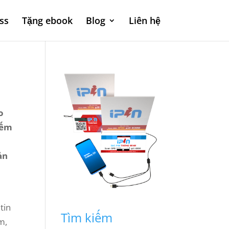
ss
Tặng ebook
Blog
Liên hệ
o
iếm
ản
tin
Tìm kiếm
m,